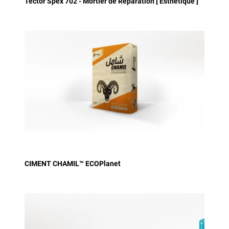
Tector Spex 702 - Mortier de Réparation [ Esthétique ]
CIMENT CHAMIL™ ECOPlanet